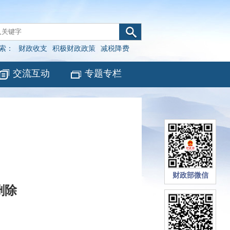
索：
财政收支
积极财政政策
减税降费
交流互动
专题专栏
财政部微信
删除