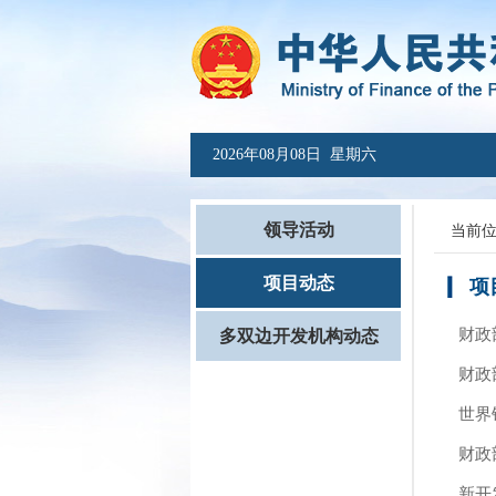
2026年08月08日 星期六
领导活动
当前
项目动态
项
财政
多双边开发机构动态
财政
世界
财政
新开